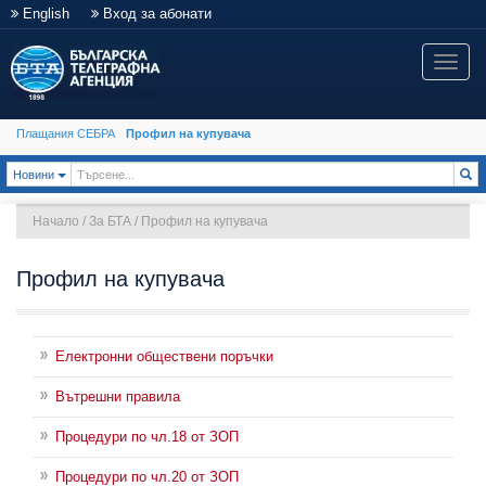
English
Вход за абонати
Toggle
naviga
Плащания СЕБРА
Профил на купувача
Toggle Dropdown
Новини
Начало
/
За БТА
/
Профил на купувача
Профил на купувача
Електронни обществени поръчки
Вътрешни правила
Процедури по чл.18 от ЗОП
Процедури по чл.20 от ЗОП