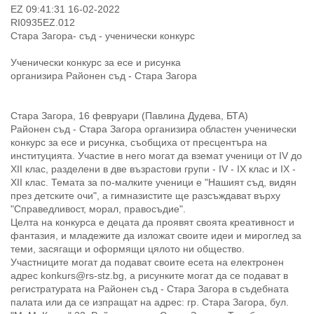
EZ 09:41:31 16-02-2022
RI0935EZ.012
Стара Загора- съд - ученически конкурс
Ученически конкурс за есе и рисунка
организира Районен съд - Стара Загора
Стара Загора, 16 февруари (Павлина Дудева, БТА)
Районен съд - Стара Загора организира областен ученически
конкурс за есе и рисунка, съобщиха от пресцентъра на
институцията. Участие в него могат да вземат ученици от IV до
XII клас, разделени в две възрастови групи - IV - IX клас и IX -
XII клас. Темата за по-малките ученици е "Нашият съд, видян
през детските очи", а гимназистите ще разсъждават върху
"Справедливост, морал, правосъдие".
Целта на конкурса е децата да проявят своята креативност и
фантазия, и младежите да изложат своите идеи и мироглед за
теми, засягащи и оформящи цялото ни общество.
Участниците могат да подават своите есета на електронен
адрес konkurs@rs-stz.bg, а рисунките могат да се подават в
регистратурата на Районен съд - Стара Загора в съдебната
палата или да се изпращат на адрес: гр. Стара Загора, бул.