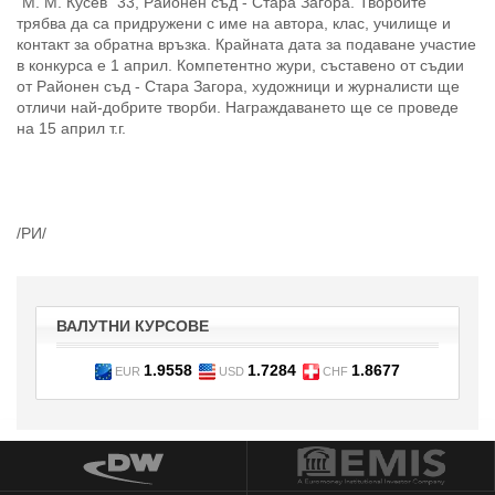
"М. М. Кусев" 33, Районен съд - Стара Загора. Творбите
трябва да са придружени с име на автора, клас, училище и
контакт за обратна връзка. Крайната дата за подаване участие
в конкурса е 1 април. Компетентно жури, съставено от съдии
от Районен съд - Стара Загора, художници и журналисти ще
отличи най-добрите творби. Награждаването ще се проведе
на 15 април т.г.
/РИ/
ВАЛУТНИ КУРСОВЕ
1.9558
1.7284
1.8677
EUR
USD
CHF