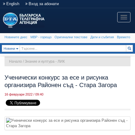
English
Вход за абонати
Toggle
naviga
Новините днес
МВР - горещо
Оригинални текстове
Дати и събития
Времето
Toggle Dropdown
Новини
Начало
/
Знание и култура - ЛИК
Ученически конкурс за есе и рисунка
организира Районен съд - Стара Загора
16 февруари 2022 / 09:40