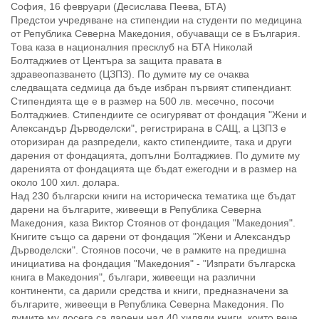
София, 16 февруари (Десислава Пеева, БТА)
Предстои учредяване на стипендии на студенти по медицина
от Република Северна Македония, обучаващи се в България.
Това каза в националния пресклуб на БТА Николай
Болтаджиев от Центъра за защита правата в
здравеопазването (ЦЗПЗ). По думите му се очаква
следващата седмица да бъде избран първият стипендиант.
Стипендията ще е в размер на 500 лв. месечно, посочи
Болтаджиев. Стипендиите се осигуряват от фондация "Жени и
Александър Дърводелски", регистрирана в САЩ, а ЦЗПЗ е
оторизиран да разпредели, както стипендиите, така и други
дарения от фондацията, допълни Болтаджиев. По думите му
даренията от фондацията ще бъдат ежегодни и в размер на
около 100 хил. долара.
Над 230 български книги на историческа тематика ще бъдат
дарени на българите, живеещи в Република Северна
Македония, каза Виктор Стоянов от фондация "Македония".
Книгите също са дарени от фондация "Жени и Александър
Дърводелски". Стоянов посочи, че в рамките на предишна
инициатива на фондация "Македония" - "Изпрати българска
книга в Македония", българи, живеещи на различни
континенти, са дарили средства и книги, предназначени за
българите, живеещи в Република Северна Македония. По
думите му досега са дарени над 40 хиляди книги, които вече