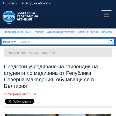
English
Вход за абонати
Toggle
naviga
Новините днес
МВР - горещо
Оригинални текстове
Дати и събития
Времето
Toggle Dropdown
Новини
Начало
/
Знание и култура - ЛИК
Предстои учредяване на стипендии на
студенти по медицина от Република
Северна Македония, обучаващи се в
България
16 февруари 2022 / 10:49